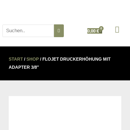
0
0,00
€
START
/
SHOP
/ FLOJET DRUCKERHÖHUNG MIT
ADAPTER 3/8″