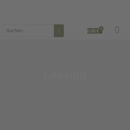
0
0,00
€
Leasing