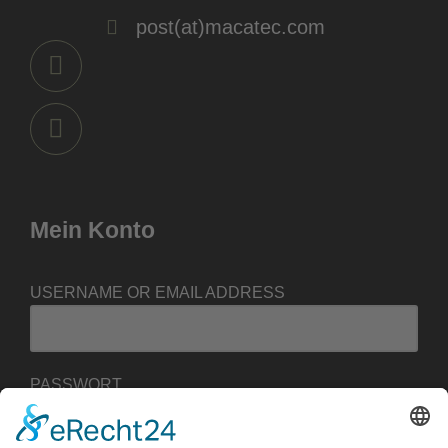
post(at)macatec.com
Mein Konto
USERNAME OR EMAIL ADDRESS
PASSWORT