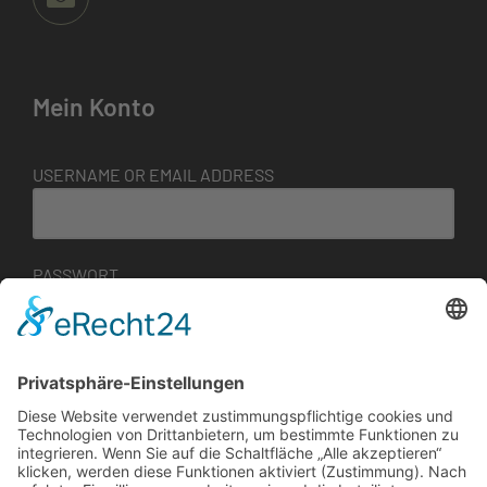
Mein Konto
USERNAME OR EMAIL ADDRESS
PASSWORT
BENUTZERNAME MERKEN
ANMELDEN