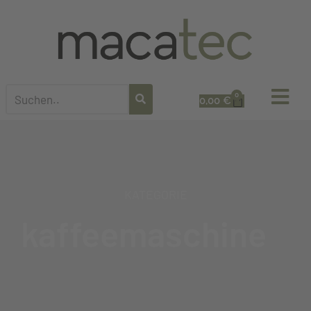
0
0,00
€
KATEGORIE
kaffeemaschine